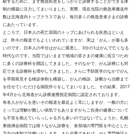
献するために、まず救急疾患をしっかりと診療することができる体
制の構築に注力してまいりました。実際、現在当院の救急車搬送件
数は北海道内トップクラスであり、毎日多くの救急患者さまの診療
にあたっています。
ところで、日本人の死亡原因のトップにあげられる疾患はといえ
ば、昨今の報道でもよくいわれていますが、実は「がん」が最も多
いのです。日本人の半分はがんに罹患し、3分の1はがんで亡くなる
時代なのです。当院ではいままで地域の皆さまの健康に役立つため
に多くの診療科を開設してきました。そのなかで、がん診療にも対
応できる診療科も増やしてきました。さらに予防医学のなかでがん
を早期発見する検診体制も構築し、がんの検診、診断から治療まで
を任せていただける病院作りをしてまいりました。その結果、2017
年4月から北海道がん診療連携指定病院に認定されております。
有名人ががんを患いその報道を最近よく耳にしますが、一般の方に
とっては理解が難しい病気でもありますからご自身の健康について
も不安を抱えていらっしゃる方も多いのではないでしょうか。札幌
東徳洲会病院では様々ながん診療を、各領域の専門医を中心とした
万全の体制で診療いたします。また必要であれば、がん専門施設と