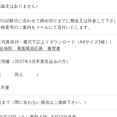
小論文
はありません）
望の試験日に合わせて締め切りまでに郵送又は持参して下さ
性検査等のご案内をメールにて送付いたします。
書（写真添付・書式下記よりダウンロード（A4サイズ3枚））
会病院 看護職員応募 履歴書
明書（2027年3月卒業見込みの方）
書（ 同上 ）
は不要
前まで（間に合わない場合はご連絡下さい。）
年5月23日（土）書類〆切：5月13日必着