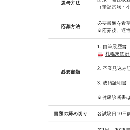
選考方法
（筆記試験・
必要書類を希
応募方法
※応募後、適
1. 自筆履歴
札幌東徳洲
2.
卒業見込み証
必要書類
3.
成績証明
※健康診断書
書類の締め切り
各試験日10日
第1回 2026